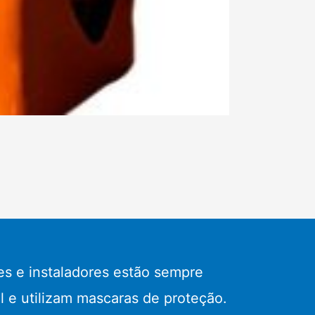
s e instaladores estão sempre
l e utilizam mascaras de proteção.