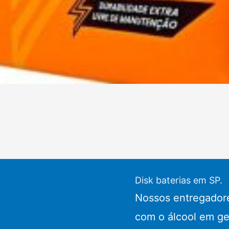
Disk baterias em SP.
Nossos entregadore
com o álcool em ge