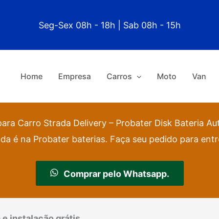
Seg-Sex 08h - 18h | Sab 08h - 15h
Home
Empresa
Carros
Moto
Van
para Carro Strada Delivery – Probater Disk Bateria A
ada é na Probater baterias. Faça seu pedido para entre
Comprar pelo Whatsapp.
e instalação grátis.