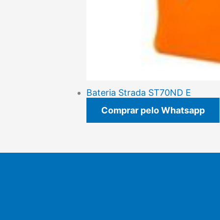
Bateria Strada ST70ND E
Comprar pelo Whatsapp